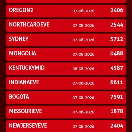
OREGON2
2406
07-08-2026
NORTHCAROEVE
2544
07-08-2026
SYDNEY
3712
07-08-2026
MONGOLIA
0488
07-08-2026
KENTUCKYMID
4587
08-08-2026
INDIANAEVE
6611
07-08-2026
BOGOTA
7591
07-08-2026
MISSOURIEVE
1878
07-08-2026
NEWJERSEYEVE
2404
07-08-2026