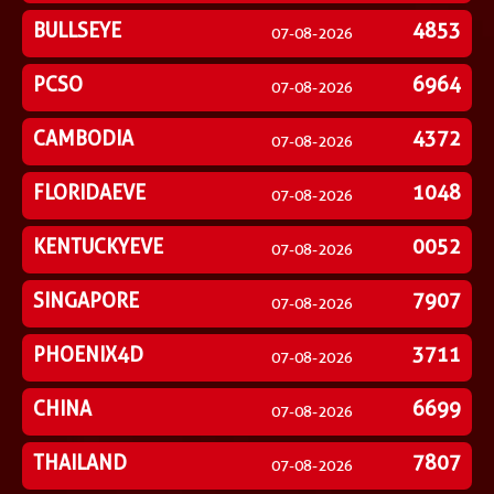
BULLSEYE
4853
07-08-2026
PCSO
6964
07-08-2026
CAMBODIA
4372
07-08-2026
FLORIDAEVE
1048
07-08-2026
KENTUCKYEVE
0052
07-08-2026
SINGAPORE
7907
07-08-2026
PHOENIX4D
3711
07-08-2026
CHINA
6699
07-08-2026
THAILAND
7807
07-08-2026