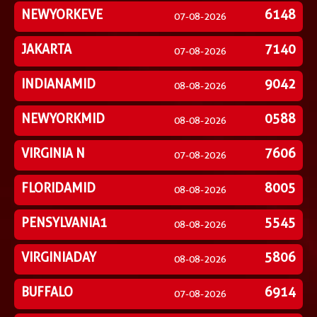
NEWYORKEVE
6148
07-08-2026
JAKARTA
7140
07-08-2026
INDIANAMID
9042
08-08-2026
NEWYORKMID
0588
08-08-2026
VIRGINIA N
7606
07-08-2026
FLORIDAMID
8005
08-08-2026
PENSYLVANIA1
5545
08-08-2026
VIRGINIADAY
5806
08-08-2026
BUFFALO
6914
07-08-2026